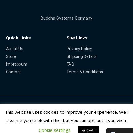
Buddha Systems Germany
Quick Links
Site Links
About Us
Privacy Policy
Store
Shipping Details
Impressum
FAQ
Contact
Terms & Conditions
Copyright © 2026 |
Buddha Systems
This website uses cookies to improve your experience. We'll
assume you're ok with this, but you can opt-out if you wish.
Cookie settings
ACCEPT